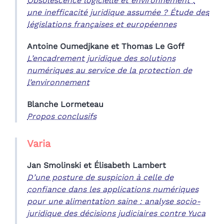
Obsolescence logicielle et environnement :
une inefficacité juridique assumée ? Étude des
législations françaises et européennes
Antoine
Oumedjkane
et
Thomas Le
Goff
L’encadrement juridique des solutions
numériques au service de la protection de
l’environnement
Blanche
Lormeteau
Propos conclusifs
Varia
Jan
Smolinski
et
Élisabeth
Lambert
D’une posture de suspicion à celle de
confiance dans les applications numériques
pour une alimentation saine : analyse socio-
juridique des décisions judiciaires contre Yuca