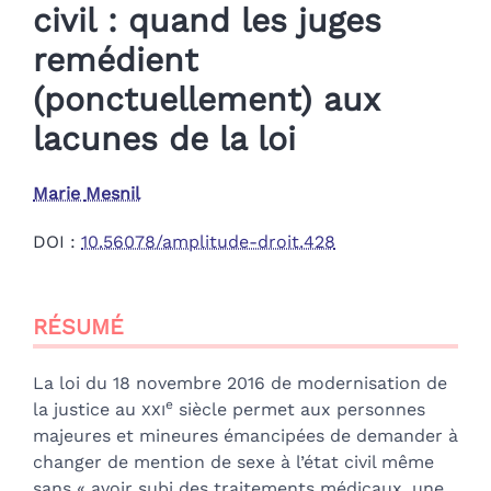
civil : quand les juges
remédient
(ponctuellement) aux
lacunes de la loi
Marie
Mesnil
DOI :
10.56078/amplitude-droit.428
Résumé
RÉSUMÉ
Index
Plan
Texte
La loi du 18 novembre 2016 de modernisation de
Bibliographie
e
la justice au
xxi
siècle permet aux personnes
Notes
majeures et mineures émancipées de demander à
Citer cet article
changer de mention de sexe à l’état civil même
Auteur
sans « avoir subi des traitements médicaux, une