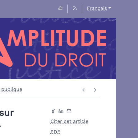
Français
n publique
 sur
.
Citer cet article
PDF