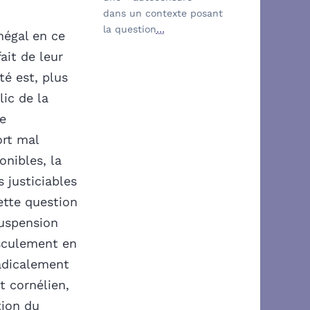
dans un contexte posant
la question
…
négal en ce
ait de leur
té est, plus
ic de la
te
ort mal
nibles, la
 justiciables
ette question
suspension
asculement en
radicalement
t cornélien,
tion du