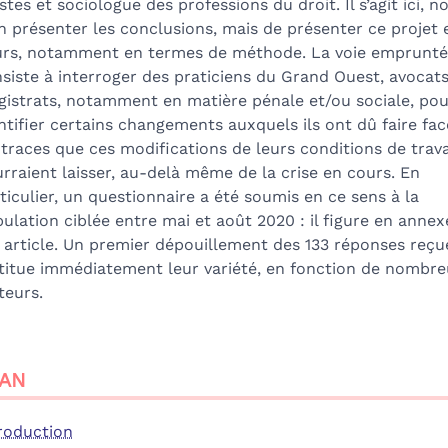
istes et sociologue des professions du droit. Il s’agit ici, n
n présenter les conclusions, mais de présenter ce projet 
rs, notamment en termes de méthode. La voie emprunt
siste à interroger des praticiens du Grand Ouest, avocats
istrats, notamment en matière pénale et/ou sociale, pou
ntifier certains changements auxquels ils ont dû faire fac
 traces que ces modifications de leurs conditions de trava
rraient laisser, au-delà même de la crise en cours. En
ticulier, un questionnaire a été soumis en ce sens à la
ulation ciblée entre mai et août 2020 : il figure en annex
 article. Un premier dépouillement des 133 réponses reçu
titue immédiatement leur variété, en fonction de nombr
teurs.
AN
roduction