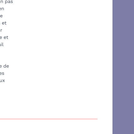
on pas
en
ée
 et
r
e et
il
e de
es
eux