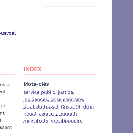
usvoal
INDEX
Mots-clés
Covid-
ent
service public
,
justice
,
incidences
,
crise sanitaire
,
our
droit du travail
,
Covid-19
,
droit
ent
pénal
,
avocats
,
enquête
,
e
magistrats
,
questionnaire
issant