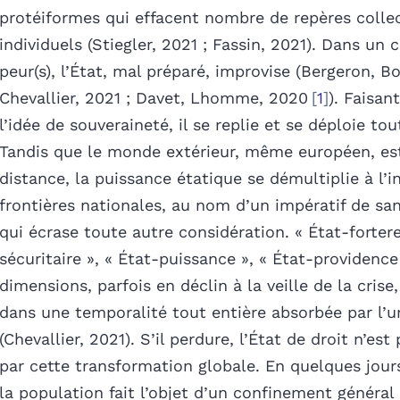
protéiformes qui effacent nombre de repères collec
individuels (Stiegler, 2021 ; Fassin, 2021). Dans un 
peur(s), l’État, mal préparé, improvise (Bergeron, Bo
Chevallier, 2021 ; Davet, Lhomme, 2020
1
). Faisan
l’idée de souveraineté, il se replie et se déploie tout
Tandis que le monde extérieur, même européen, es
distance, la puissance étatique se démultiplie à l’i
frontières nationales, au nom d’un impératif de sa
qui écrase toute autre considération. « État-fortere
sécuritaire », « État-puissance », « État-providence
dimensions, parfois en déclin à la veille de la crise
dans une temporalité tout entière absorbée par l’
(Chevallier, 2021). S’il perdure, l’État de droit n’es
par cette transformation globale. En quelques jour
la population fait l’objet d’un confinement général