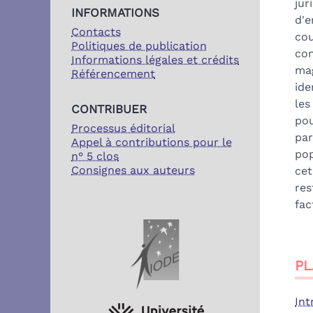
jur
INFORMATIONS
d'e
Contacts
cou
Politiques de publication
con
Informations légales et crédits
mag
Référencement
ide
les
CONTRIBUER
pou
Processus éditorial
par
Appel à contributions pour le
pop
n° 5 clos
Consignes aux auteurs
cet
res
fac
PARTENAIRES
PL
Int