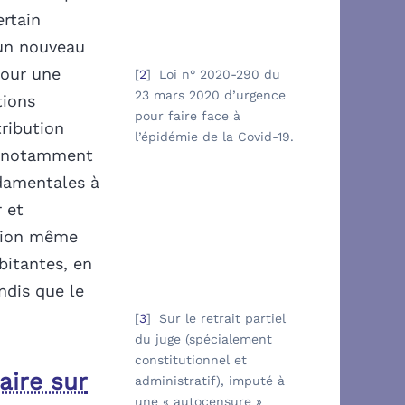
ertain
 un nouveau
Pour une
2
Loi n° 2020-290 du
23 mars 2020 d’urgence
tions
pour faire face à
tribution
l’épidémie de la Covid-19.
), notamment
ndamentales à
 et
ation même
rbitantes, en
ndis que le
3
Sur le retrait partiel
du juge (spécialement
constitutionnel et
aire sur
administratif), imputé à
une « autocensure »