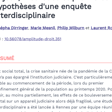
ypothèses d'une enquête
nterdisciplinaire
sépha
Dirringer
,
Marie
Mesnil
,
Philip
Milburn
et
Laurent
Ro
I :
10.56078/amplitude-droit.351
sumé
ÉSUMÉ
ex
n
te
t social total, la crise sanitaire née de la pandémie de la 
liographie
n’a pas épargné l’institution judiciaire. C’est particulièrem
tes
ible au commencement de la période, lors du premier
er cet article
finement général de la population au printemps 2020. P
teurs
sir, au moins partiellement, les effets de ce bouleversem
tal sur un appareil judiciaire alors déjà fragilisé, une étud
erdisciplinaire a été lancée à Rennes par une équipe réun