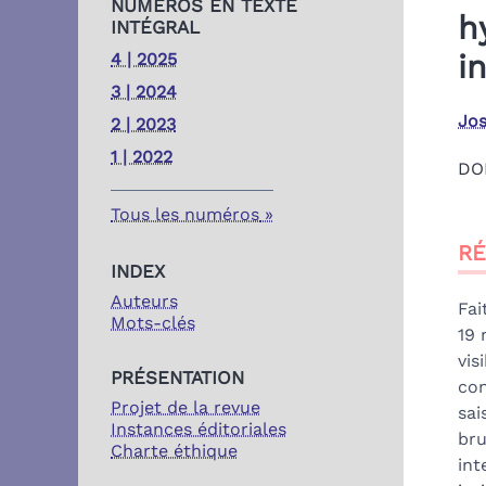
NUMÉROS EN TEXTE
h
INTÉGRAL
i
4 | 2025
3 | 2024
Jo
2 | 2023
1 | 2022
DO
Tous les numéros
Ré
R
Ind
INDEX
Pla
Auteurs
Tex
Fai
Mots-clés
Bib
19 
No
vis
PRÉSENTATION
Cit
con
Projet de la revue
Au
sai
Instances éditoriales
bru
Charte éthique
int