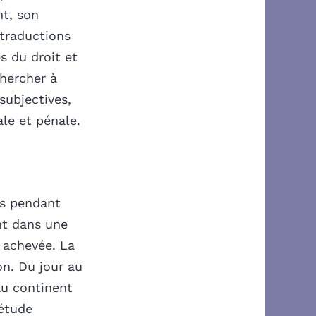
t, son
 traductions
s du droit et
chercher à
subjectives,
le et pénale.
ns pendant
nt dans une
e achevée. La
on. Du jour au
au continent
iétude