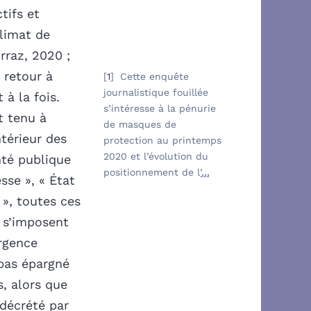
tifs et
climat de
rraz, 2020 ;
t retour à
1
Cette enquête
journalistique fouillée
 à la fois.
s’intéresse à la pénurie
t tenu à
de masques de
ntérieur des
protection au printemps
2020 et l’évolution du
nté publique
positionnement de l’
…
sse », « État
 », toutes ces
, s’imposent
urgence
t pas épargné
s, alors que
 décrété par