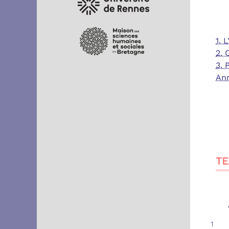
1. 
2. 
3. 
Ann
TE