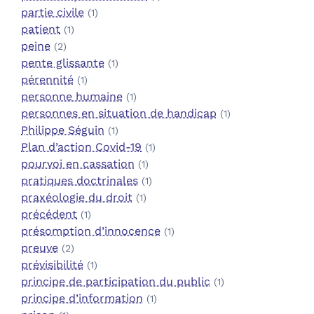
partie civile
(1)
patient
(1)
peine
(2)
pente glissante
(1)
pérennité
(1)
personne humaine
(1)
personnes en situation de handicap
(1)
Philippe Séguin
(1)
Plan d’action Covid-19
(1)
pourvoi en cassation
(1)
pratiques doctrinales
(1)
praxéologie du droit
(1)
précédent
(1)
présomption d’innocence
(1)
preuve
(2)
prévisibilité
(1)
principe de participation du public
(1)
principe d’information
(1)