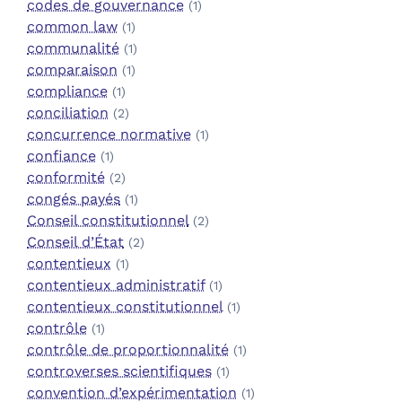
codes de gouvernance
(1)
common law
(1)
communalité
(1)
comparaison
(1)
compliance
(1)
conciliation
(2)
concurrence normative
(1)
confiance
(1)
conformité
(2)
congés payés
(1)
Conseil constitutionnel
(2)
Conseil d’État
(2)
contentieux
(1)
contentieux administratif
(1)
contentieux constitutionnel
(1)
contrôle
(1)
contrôle de proportionnalité
(1)
controverses scientifiques
(1)
convention d’expérimentation
(1)