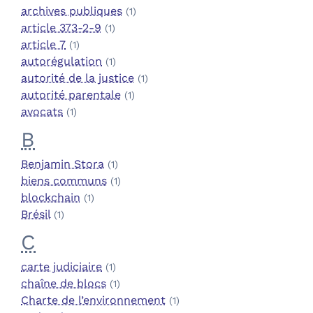
archives publiques
(1)
article 373-2-9
(1)
article 7
(1)
autorégulation
(1)
autorité de la justice
(1)
autorité parentale
(1)
avocats
(1)
B
Benjamin Stora
(1)
biens communs
(1)
blockchain
(1)
Brésil
(1)
C
carte judiciaire
(1)
chaîne de blocs
(1)
Charte de l’environnement
(1)