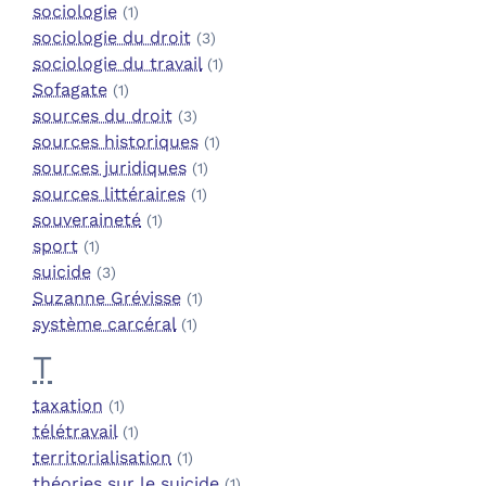
sociologie
(1)
sociologie du droit
(3)
sociologie du travail
(1)
Sofagate
(1)
sources du droit
(3)
sources historiques
(1)
sources juridiques
(1)
sources littéraires
(1)
souveraineté
(1)
sport
(1)
suicide
(3)
Suzanne Grévisse
(1)
système carcéral
(1)
T
taxation
(1)
télétravail
(1)
territorialisation
(1)
théories sur le suicide
(1)