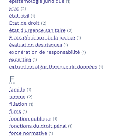
épistémologie juridique
(1)
État
(2)
état civil
(1)
État de droit
(2)
état d’urgence sanitaire
(2)
États généraux de la justice
(1)
évaluation des risques
(1)
exonération de responsabilité
(1)
expertise
(1)
extraction algorithmique de données
(1)
F
famille
(1)
femme
(2)
filiation
(1)
films
(1)
fonction publique
(1)
fonctions du droit pénal
(1)
force normative
(1)