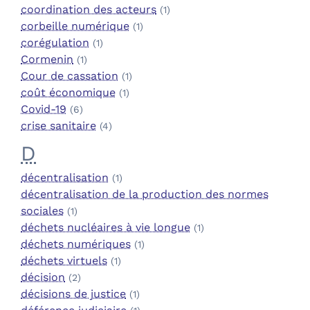
coordination des acteurs
(1)
corbeille numérique
(1)
corégulation
(1)
Cormenin
(1)
Cour de cassation
(1)
coût économique
(1)
Covid-19
(6)
crise sanitaire
(4)
D
décentralisation
(1)
décentralisation de la production des normes
sociales
(1)
déchets nucléaires à vie longue
(1)
déchets numériques
(1)
déchets virtuels
(1)
décision
(2)
décisions de justice
(1)