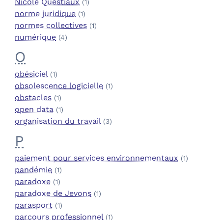
Nicole Questiaux
(1)
norme juridique
(1)
normes collectives
(1)
numérique
(4)
O
obésiciel
(1)
obsolescence logicielle
(1)
obstacles
(1)
open data
(1)
organisation du travail
(3)
P
paiement pour services environnementaux
(1)
pandémie
(1)
paradoxe
(1)
paradoxe de Jevons
(1)
parasport
(1)
parcours professionnel
(1)