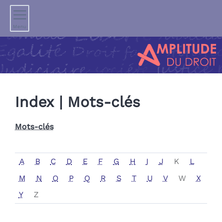
Menu
Index |
Mots-clés
Mots-clés
A
B
C
D
E
F
G
H
I
J
K
L
M
N
O
P
Q
R
S
T
U
V
W
X
Y
Z