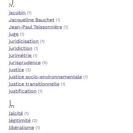
J
jacobin
(1)
Jacqueline Bauchet
(1)
Jean-Paul Teissonnière
(1)
juge
(1)
juridicisation
(1)
juridiction
(1)
jurimétrie
(1)
jurisprudence
(5)
justice
(2)
justice socio-environnementale
(1)
justice transitionnelle
(1)
justification
(1)
L
laïcité
(1)
légitimité
(2)
libéralisme
(1)