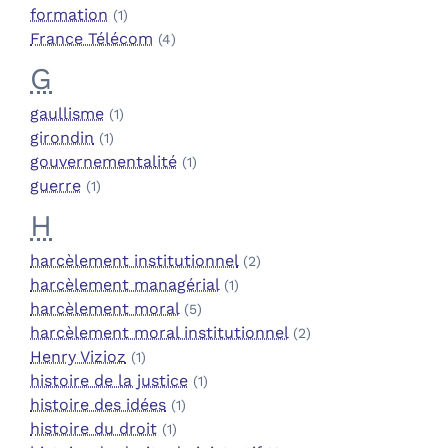
formation
(1)
France Télécom
(4)
G
gaullisme
(1)
girondin
(1)
gouvernementalité
(1)
guerre
(1)
H
harcèlement institutionnel
(2)
harcèlement managérial
(1)
harcèlement moral
(5)
harcèlement moral institutionnel
(2)
Henry Vizioz
(1)
histoire de la justice
(1)
histoire des idées
(1)
histoire du droit
(1)