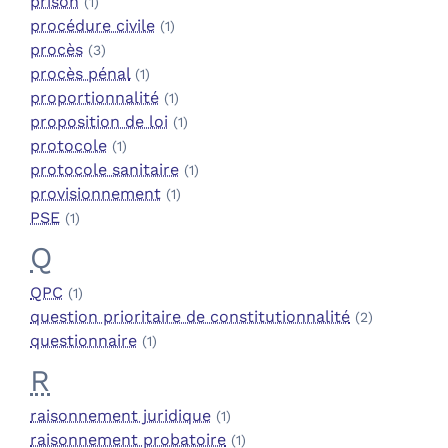
prison
(1)
procédure civile
(1)
procès
(3)
procès pénal
(1)
proportionnalité
(1)
proposition de loi
(1)
protocole
(1)
protocole sanitaire
(1)
provisionnement
(1)
PSE
(1)
Q
QPC
(1)
question prioritaire de constitutionnalité
(2)
questionnaire
(1)
R
raisonnement juridique
(1)
raisonnement probatoire
(1)