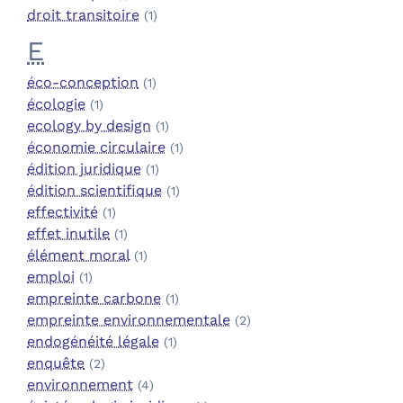
droit transitoire
(1)
E
éco-conception
(1)
écologie
(1)
ecology by design
(1)
économie circulaire
(1)
édition juridique
(1)
édition scientifique
(1)
effectivité
(1)
effet inutile
(1)
élément moral
(1)
emploi
(1)
empreinte carbone
(1)
empreinte environnementale
(2)
endogénéité légale
(1)
enquête
(2)
environnement
(4)