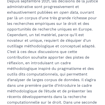
Texte
Depuis septembre 2021, les décisions de la justice
Bibliographie
administrative sont progressivement et
Annexe
exhaustivement publiées en
open data
, ouvrant
Notes
par là un corpus d’une très grande richesse pour
Illustrations
les recherches empiriques sur le droit et des
Citer cet article
opportunités de recherche uniques en Europe.
Auteur
Cependant, un tel matériel, parce qu’il est
novateur et unique, requiert de s’équiper d’un
outillage méthodologique et conceptuel adapté.
C’est à ces deux discussions que cette
contribution souhaite apporter des pistes de
réflexion, en introduisant un cadre
méthodologique inspiré du pragmatisme et des
outils dits computationnels, qui permettent
d’analyser de larges corpus de données. Il s’agira
dans une première partie d’introduire le cadre
méthodologique de l’étude et de présenter les
récents développements dans la recherche
computationnelle sur le droit. Dans une seconde