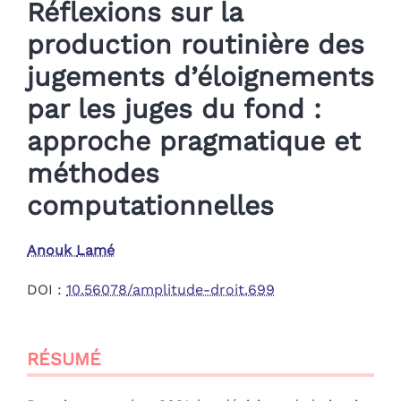
Réflexions sur la
production routinière des
jugements d’éloignements
par les juges du fond :
approche pragmatique et
méthodes
computationnelles
Anouk
Lamé
DOI :
10.56078/amplitude-droit.699
Résumé
RÉSUMÉ
Index
Plan