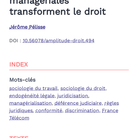
managériales
transforment le droit
Jérôme
Pélisse
DOI :
10.56078/amplitude-droit.494
Index
INDEX
Texte
Bibliographie
Notes
Mots-clés
Citer cet article
sociologie du travail
,
sociologie du droit
,
Auteur
endogénéité légale
,
juridicisation
,
managérialisation
,
déférence judiciaire
,
règles
juridiques
,
conformité
,
discrimination
,
France
Télécom