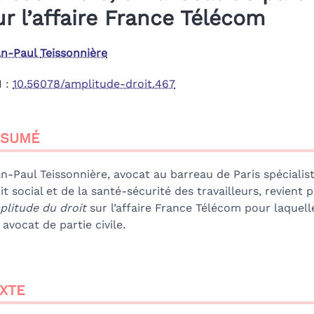
ur l’affaire France Télécom
an-Paul
Teissonnière
I :
10.56078/amplitude-droit.467
sumé
ÉSUMÉ
ex
te
tes
n-Paul Teissonnière, avocat au barreau de Paris spécialis
er cet article
it social et de la santé-sécurité des travailleurs, revient 
teur
litude du droit
sur l’affaire France Télécom pour laquelle
 avocat de partie civile.
XTE