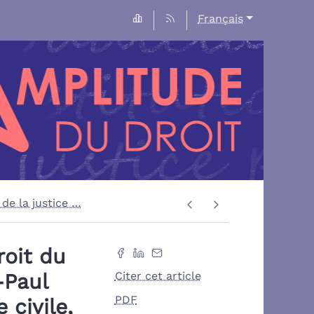
Français
 de la justice
…
roit du
-Paul
Citer cet article
PDF
 civile,