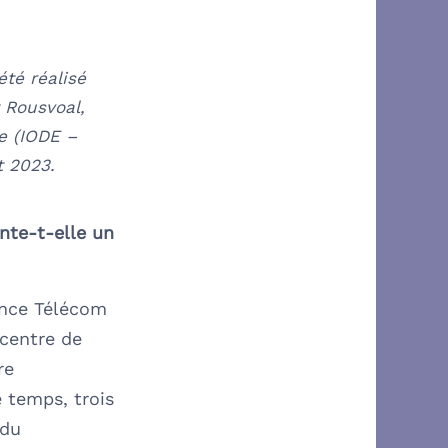
té réalisé
 Rousvoal,
pe (IODE –
t 2023.
nte-t-elle un
rance Télécom
ocentre de
re
 temps, trois
 du