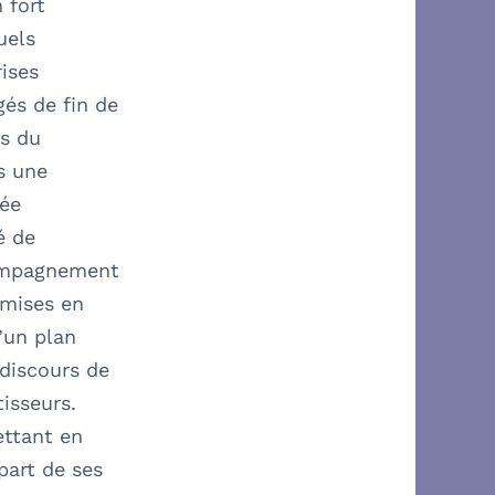
 fort
uels
rises
gés de fin de
es du
s une
née
é de
compagnement
 mises en
’un plan
 discours de
isseurs.
ettant en
art de ses