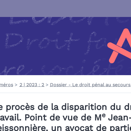
méros
2 | 2023 : 2
Dossier - Le droit pénal au secours
e procès de la disparition du d
e
ravail. Point de vue de M
Jean
eissonnière, un avocat de partie