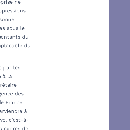
eprise ne
ppressions
rsonnel
as sous le
ésentants du
mplacable du
s par les
 à la
rétaire
Agence des
de France
arviendra à
ve, c’est-à-
es cadres de