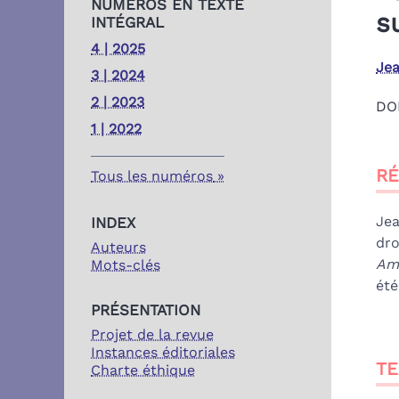
NUMÉROS EN TEXTE
s
INTÉGRAL
4 | 2025
Je
3 | 2024
2 | 2023
DO
1 | 2022
Ré
R
Ind
Tous les numéros
Tex
No
Jea
INDEX
Cit
dro
Auteurs
Au
Amp
Mots-clés
été
PRÉSENTATION
Projet de la revue
Instances éditoriales
TE
Charte éthique