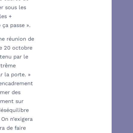
er sous les
les +
 ça passe ».
ne réunion de
le 20 octobre
 tenu par le
xtrême
r la porte. »
l’encadrement
imer des
ement sur
déséquilibre
. On n’exigera
a de faire