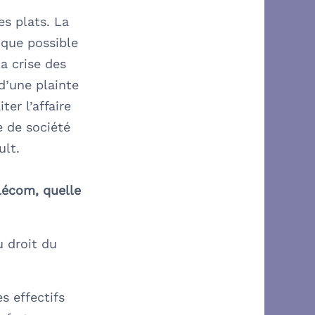
es plats. La
 que possible
a crise des
d’une plainte
ter l’affaire
 de société
ult.
élécom, quelle
u droit du
s effectifs