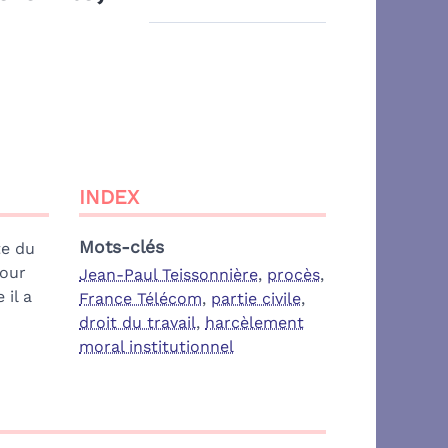
INDEX
Mots-clés
te du
pour
Jean-Paul Teissonnière
,
procès
,
 il a
France Télécom
,
partie civile
,
droit du travail
,
harcèlement
moral institutionnel