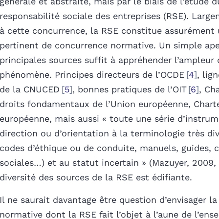
générale et abstraite, mais par le biais de l’étude d
responsabilité sociale des entreprises (RSE). Larg
à cette concurrence, la RSE constitue assurément
pertinent de concurrence normative. Un simple ape
principales sources suffit à appréhender l’ampleur
phénomène. Principes directeurs de l’OCDE
4
, lig
de la CNUCED
5
, bonnes pratiques de l’OIT
6
, Ch
droits fondamentaux de l’Union européenne, Charte
européenne, mais aussi « toute une série d’instru
direction ou d’orientation à la terminologie très dive
codes d’éthique ou de conduite, manuels, guides, 
sociales…) et au statut incertain » (Mazuyer, 2009, 
diversité des sources de la RSE est édifiante.
Il ne saurait davantage être question d’envisager l
normative dont la RSE fait l’objet à l’aune de l’en