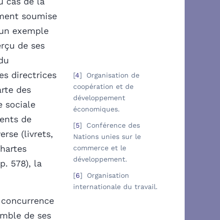
u cas de la
ement soumise
 un exemple
rçu de ses
 du
nes directrices
4
Organisation de
coopération et de
arte des
développement
 sociale
économiques.
ments de
5
Conférence des
rse (livrets,
Nations unies sur le
chartes
commerce et le
développement.
p. 578), la
6
Organisation
internationale du travail.
a concurrence
semble de ses