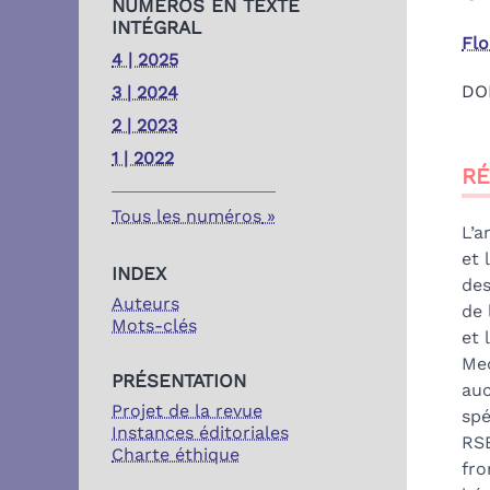
NUMÉROS EN TEXTE
INTÉGRAL
Fl
4 | 2025
DO
3 | 2024
2 | 2023
Ré
1 | 2022
R
Ind
Pla
Tous les numéros
Tex
L’a
Bib
et 
INDEX
No
des
Auteurs
Cit
de 
Mots-clés
Au
et 
Med
PRÉSENTATION
auc
Projet de la revue
spé
Instances éditoriales
RSE
Charte éthique
fro