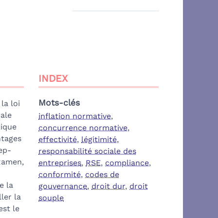
INDEX
Mots-clés
la loi
iale
inflation normative
,
tique
concurrence normative
,
ntages
effectivité
,
légitimité
,
ep-
responsabilité sociale des
examen,
entreprises
,
RSE
,
compliance
,
conformité
,
codes de
e la
gouvernance
,
droit dur
,
droit
ler la
souple
est le