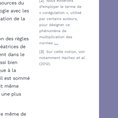
2
Nous éviterons
 sources du
d’employer le terme de
logie avec les
« corégulation », utilisé
ation de la
par certains auteurs,
pour désigner ce
phénomène de
multiplication des
on des règles
normes ;
…
réatrices de
3
Sur cette notion, voir
ent dans le
notamment Hachez
et
al.
ssi bien
(2012).
que à la
 il est sommé
rait même
à une plus
gie même de