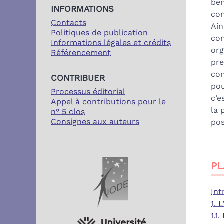
bén
INFORMATIONS
con
Contacts
Ain
Politiques de publication
con
Informations légales et crédits
org
Référencement
pre
com
CONTRIBUER
pou
Processus éditorial
c’e
Appel à contributions pour le
la 
n° 5 clos
Consignes aux auteurs
posi
PARTENAIRES
PL
Int
1. 
1.1