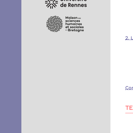
2. 
Co
TE