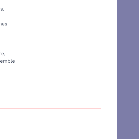
s.
mes
re,
 semble