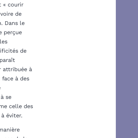
t « courir
 voire de
. Dans le
re perçue
les
ficités de
paraît
 attribuée à
 face à des
e
 à se
me celle des
à éviter.
 manière