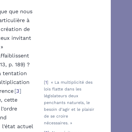
ique que nous
rticulière à
 création de
eux invitant
 »
affaiblissent
3, p. 189) ?
a tentation
ltiplication
1
« La multiplicité des
lois flatte dans les
rence
3
législateurs deux
, cette
penchants naturels, le
l’ordre
besoin d’agir et le plaisir
de se croire
and
nécessaires. »
l’état actuel