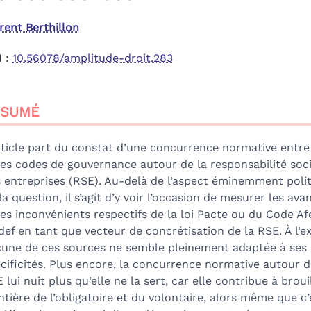
orent
Berthillon
I :
10.56078/amplitude-droit.283
sumé
ÉSUMÉ
ex
n
te
rticle part du constat d’une concurrence normative entre 
liographie
les codes de gouvernance autour de la responsabilité soc
tes
 entreprises (RSE). Au-delà de l’aspect éminemment poli
er cet article
la question, il s’agit d’y voir l’occasion de mesurer les ava
teur
les inconvénients respectifs de la loi Pacte ou du Code Af
ef en tant que vecteur de concrétisation de la RSE. À l’
une de ces sources ne semble pleinement adaptée à ses
cificités. Plus encore, la concurrence normative autour d
 lui nuit plus qu’elle ne la sert, car elle contribue à brouil
ntière de l’obligatoire et du volontaire, alors même que c’