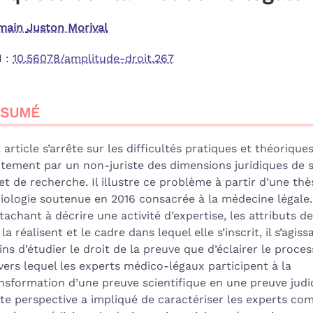
main
Juston Morival
I :
10.56078/amplitude-droit.267
sumé
ÉSUMÉ
ex
n
te
 article s’arrête sur les difficultés pratiques et théorique
liographie
itement par un non-juriste des dimensions juridiques de 
tes
et de recherche. Il illustre ce problème à partir d’une thè
er cet article
iologie soutenue en 2016 consacrée à la médecine légale.
teur
ttachant à décrire une activité d’expertise, les attributs d
 la réalisent et le cadre dans lequel elle s’inscrit, il s’agissa
ns d’étudier le droit de la preuve que d’éclairer le proces
vers lequel les experts médico-légaux participent à la
nsformation d’une preuve scientifique en une preuve judic
te perspective a impliqué de caractériser les experts c