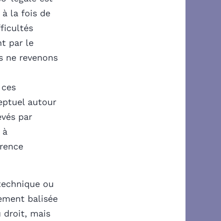
à la fois de
ficultés
nt par le
us ne revenons
 ces
eptuel autour
vés par
 à
érence
technique ou
ement balisée
 droit, mais