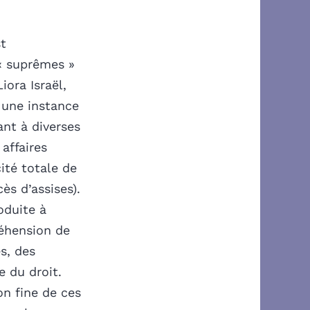
st
« suprêmes »
iora Israël,
r une instance
ant à diverses
affaires
cité totale de
ès d’assises).
oduite à
réhension de
s, des
e du droit.
on fine de ces