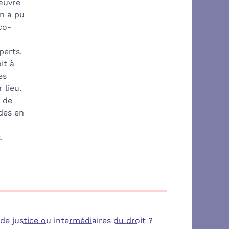
 œuvre
on a pu
co-
perts.
it à
es
 lieu.
e de
des en
.
 de justice ou intermédiaires du droit ?