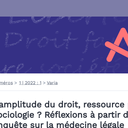
méros
1 | 2022 : 1
Varia
’amplitude du droit, ressource 
ociologie ? Réflexions à partir 
nquête sur la médecine légale