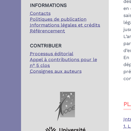
des
INFORMATIONS
en 
Contacts
sai
Politiques de publication
lég
Informations légales et crédits
jus
Référencement
L’a
par
CONTRIBUER
d’e
Processus éditorial
En 
Appel à contributions pour le
dép
n° 5 clos
Consignes aux auteurs
pré
com
PARTENAIRES
PL
Int
1. 