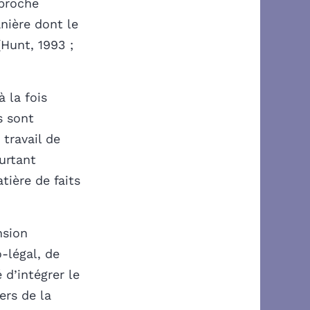
pproche
anière dont le
(Hunt, 1993 ;
 la fois
s sont
travail de
ourtant
tière de faits
nsion
-légal, de
é d’intégrer le
ers de la