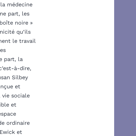
 la médecine
ne part, les
boîte noire »
icité qu’ils
ent le travail
des
 part, la
c’est-à-dire,
usan Silbey
onçue et
 vie sociale
ible et
espace
e ordinaire
(Ewick et