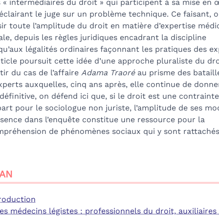
 « intermédiaires du droit » qui participent à sa mise en
éclairant le juge sur un problème technique. Ce faisant, 
sir toute l’amplitude du droit en matière d’expertise médi
ale, depuis les règles juridiques encadrant la discipline
qu’aux légalités ordinaires façonnant les pratiques des ex
rticle poursuit cette idée d’une approche pluraliste du dro
tir du cas de l’affaire
Adama Traoré
au prisme des bataill
xperts auxquelles, cinq ans après, elle continue de donner
définitive, on défend ici que, si le droit est une contraint
art pour le sociologue non juriste, l’amplitude de ses mo
sence dans l’enquête constitue une ressource pour la
préhension de phénomènes sociaux qui y sont rattachés
AN
roduction
Les médecins légistes : professionnels du droit, auxiliaires