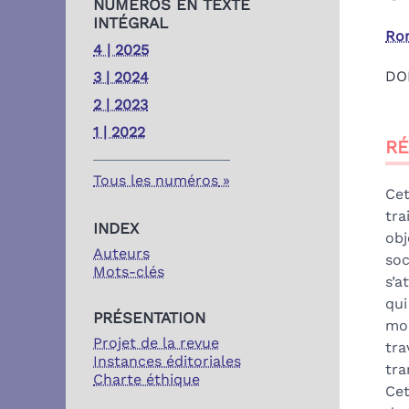
NUMÉROS EN TEXTE
INTÉGRAL
Ro
4 | 2025
DO
3 | 2024
2 | 2023
Ré
1 | 2022
R
Ind
Pla
Tous les numéros
Tex
Cet
Bib
tra
INDEX
No
obj
Auteurs
Cit
soc
Mots-clés
Au
s’a
qui
PRÉSENTATION
moi
Projet de la revue
tra
Instances éditoriales
tra
Charte éthique
Cet