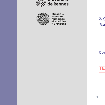
2. 
Tra
Co
TE