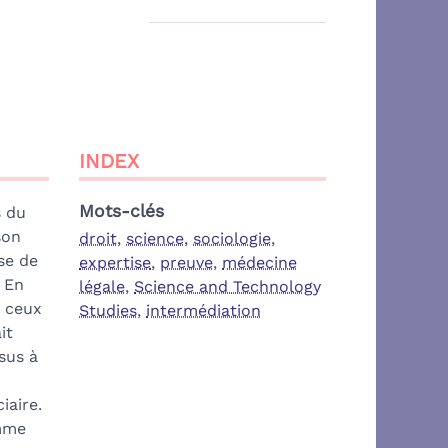
INDEX
Mots-clés
s du
son
droit
,
science
,
sociologie
,
se de
expertise
,
preuve
,
médecine
 En
légale
,
Science and Technology
e ceux
Studies
,
intermédiation
it
sus à
iaire.
omme