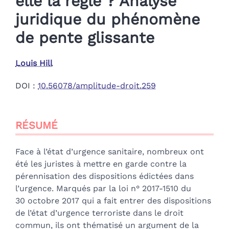
elle la règle ? Analyse
juridique du phénomène
de pente glissante
Louis
Hill
DOI :
10.56078/amplitude-droit.259
Résumé
RÉSUMÉ
Index
Plan
Texte
Face à l’état d’urgence sanitaire, nombreux ont
Bibliographie
été les juristes à mettre en garde contre la
Notes
pérennisation des dispositions édictées dans
Citer cet article
l’urgence. Marqués par la loi n° 2017-1510 du
Auteur
30 octobre 2017 qui a fait entrer des dispositions
de l’état d’urgence terroriste dans le droit
commun, ils ont thématisé un argument de la