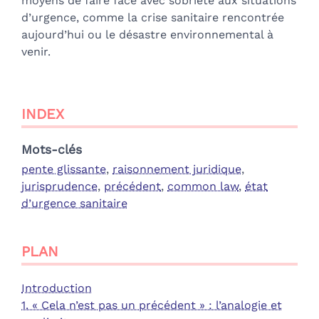
moyens de faire face avec sobriété aux situations
d’urgence, comme la crise sanitaire rencontrée
aujourd’hui ou le désastre environnemental à
venir.
INDEX
Mots-clés
pente glissante
,
raisonnement juridique
,
jurisprudence
,
précédent
,
common law
,
état
d’urgence sanitaire
PLAN
Introduction
1. « Cela n’est pas un précédent » : l’analogie et