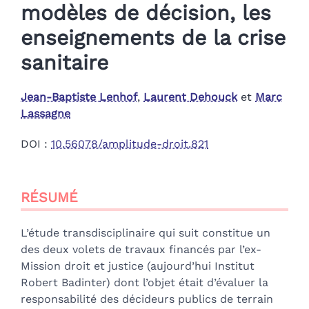
modèles de décision, les
enseignements de la crise
sanitaire
Jean-Baptiste
Lenhof
,
Laurent
Dehouck
et
Marc
Lassagne
DOI :
10.56078/amplitude-droit.821
Résumé
RÉSUMÉ
Index
Plan
Texte
L’étude transdisciplinaire qui suit constitue un
Bibliographie
des deux volets de travaux financés par l’ex-
Notes
Mission droit et justice (aujourd’hui Institut
Illustrations
Robert Badinter) dont l’objet était d’évaluer la
Citer cet article
responsabilité des décideurs publics de terrain