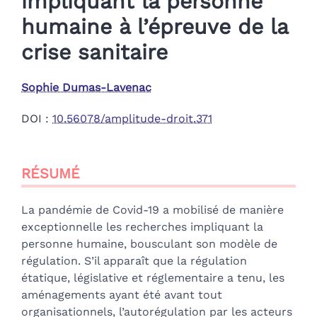
impliquant la personne
humaine à l’épreuve de la
crise sanitaire
Sophie
Dumas-Lavenac
DOI :
10.56078/amplitude-droit.371
Résumé
RÉSUMÉ
Index
Plan
Texte
La pandémie de Covid-19 a mobilisé de manière
Bibliographie
exceptionnelle les recherches impliquant la
Citer cet article
personne humaine, bousculant son modèle de
Auteur
régulation. S’il apparaît que la régulation
étatique, législative et réglementaire a tenu, les
aménagements ayant été avant tout
organisationnels, l’autorégulation par les acteurs