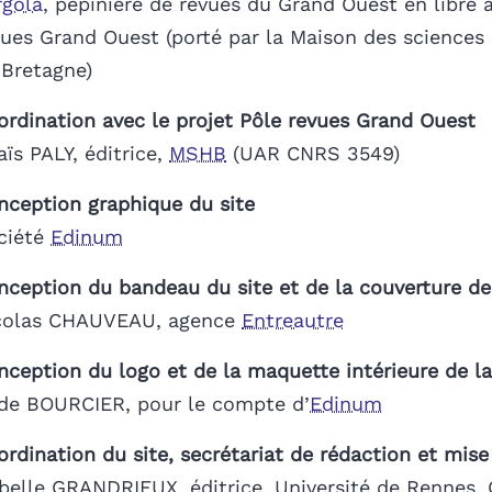
rgola
, pépinière de revues du Grand Ouest en libre 
vues Grand Ouest (porté par la Maison des science
 Bretagne)
ordination avec le projet Pôle revues Grand Ouest
ïs PALY, éditrice,
MSHB
(UAR CNRS 3549)
nception graphique du site
ciété
Edinum
nception du bandeau du site et de la couverture de
colas CHAUVEAU, agence
Entreautre
nception du logo et de la maquette intérieure de la
de BOURCIER, pour le compte d’
Edinum
rdination du site, secrétariat de rédaction et mise
abelle GRANDRIEUX, éditrice, Université de Rennes