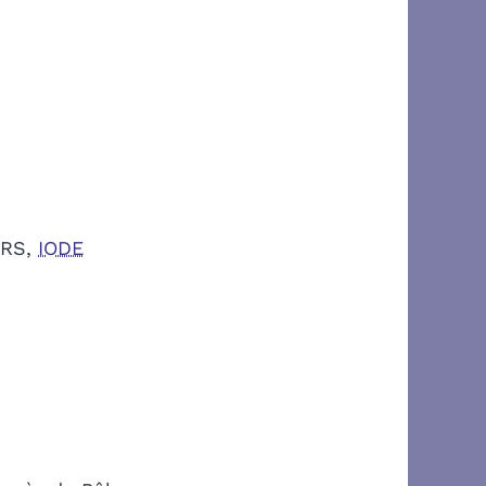
NRS,
IODE