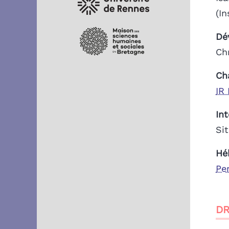
(I
Dé
Ch
Ch
IR
In
Si
Hé
Pe
DR