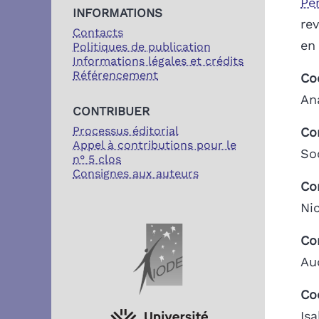
Pe
INFORMATIONS
re
Contacts
en
Politiques de publication
Informations légales et crédits
Référencement
Co
Ana
CONTRIBUER
Processus éditorial
Co
Appel à contributions pour le
So
n° 5 clos
Consignes aux auteurs
Co
Ni
PARTENAIRES
Co
Au
Coo
Is