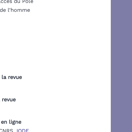
accès du Pôle
s de l’homme
 la revue
 revue
 en ligne
, CNRS,
IODE