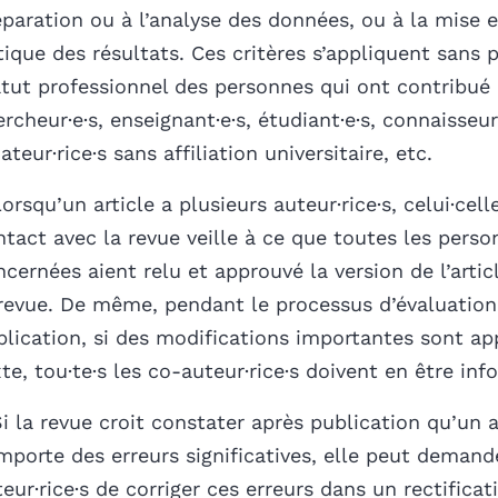
éparation ou à l’analyse des données, ou à la mise 
tique des résultats. Ces critères s’appliquent sans 
atut professionnel des personnes qui ont contribué 
rcheur·e·s, enseignant·e·s, étudiant·e·s, connaisseur
teur·rice·s sans affiliation universitaire, etc.
orsqu’un article a plusieurs auteur·rice·s, celui·cell
ntact avec la revue veille à ce que toutes les perso
cernées aient relu et approuvé la version de l’arti
 revue. De même, pendant le processus d’évaluation 
blication, si des modifications importantes sont ap
te, tou·te·s les co-auteur·rice·s doivent en être info
i la revue croit constater après publication qu’un a
mporte des erreurs significatives, elle peut demand
eur·rice·s de corriger ces erreurs dans un rectificat