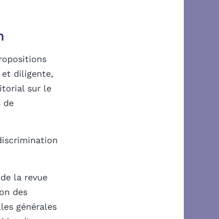
n
ropositions
et diligente,
orial sur le
s de
discrimination
 de la revue
ion des
les générales