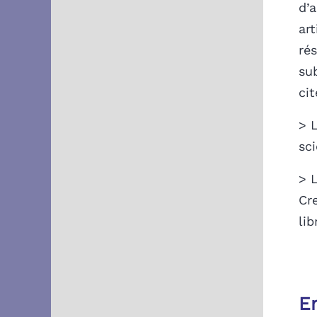
d’a
art
ré
su
cit
> 
sci
> 
Cr
lib
E