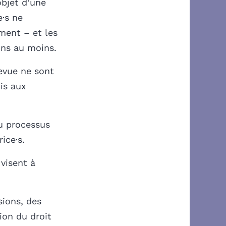
objet d’une
e·s ne
ement – et les
ons au moins.
evue ne sont
is aux
du processus
ice·s.
visent à
sions, des
ion du droit