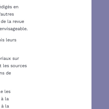
édigés en
’autres
 de la revue
 envisageable.
is leurs
ériaux sur
t les sources
ons de
le les
 à la
 à la