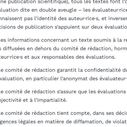
ne publication scientifique), tous les textes font l’
luation dite en double aveugle – les évaluateur·ric
naissent pas l’identité des auteur·rice·s, et invers
cisions de publication s’appuient sur deux évaluati
Les informations concernant un texte soumis à la r
s diffusées en dehors du comité de rédaction, horm
teur·rice·s et aux responsables des évaluations.
Le comité de rédaction garantit la confidentialité 
valuation, en particulier l’anonymat des évaluateur·r
Le comité de rédaction s’assure que les évaluations 
bjectivité et à l’impartialité.
Le comité de rédaction tient compte, dans ses déci
igences légales en matière de diffamation, de violat