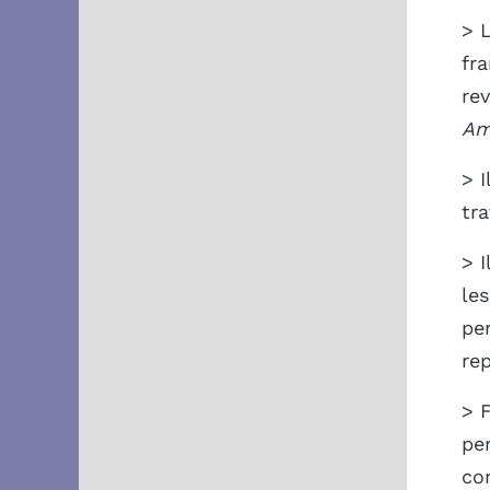
> 
fra
re
Am
> 
tr
> I
les
per
re
> F
pe
con