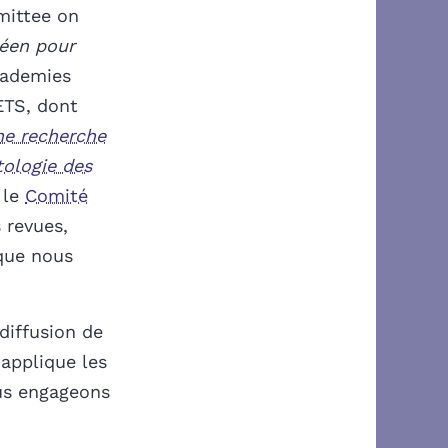
mittee on
éen pour
cademies
ETS, dont
ne recherche
tologie des
 le
Comité
s revues,
ue nous
 diffusion de
applique les
ous engageons