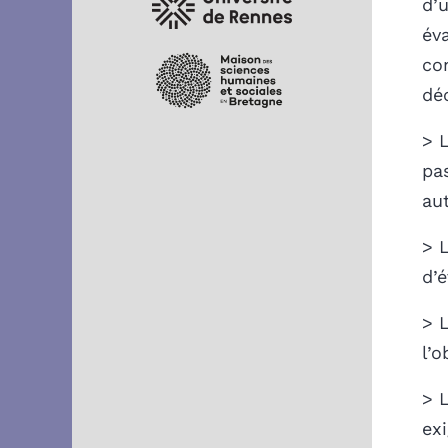
d’u
éva
con
dé
> 
pa
au
> 
d’é
> 
l’o
> 
ex