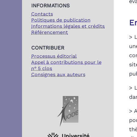
éva
INFORMATIONS
Contacts
Politiques de publication
E
Informations légales et crédits
Référencement
> 
un
CONTRIBUER
co
Processus éditorial
Appel à contributions pour le
sit
n° 5 clos
pu
Consignes aux auteurs
> 
da
PARTENAIRES
> A
po
th