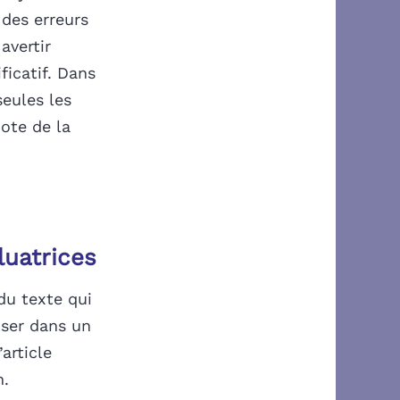
 des erreurs
avertir
ficatif. Dans
seules les
ote de la
uatrices
 du texte qui
liser dans un
article
n.