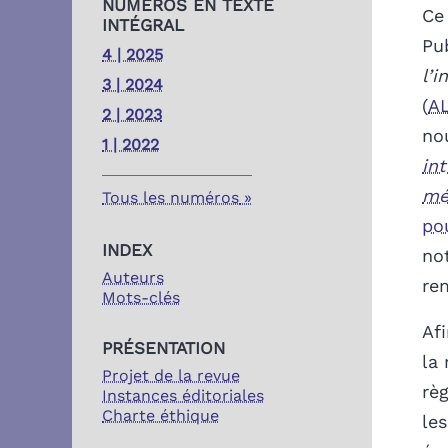
NUMÉROS EN TEXTE
Ce
INTÉGRAL
Pub
4 | 2025
l’i
3 | 2024
(
A
2 | 2023
no
1 | 2022
in
mé
Tous les numéros
po
INDEX
no
Auteurs
re
Mots-clés
Afi
PRÉSENTATION
la 
Projet de la revue
rè
Instances éditoriales
Charte éthique
le