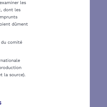
’examiner les
, dont les
’emprunts
 soient dûment
 du comité
rnationale
eproduction
et la source).
s