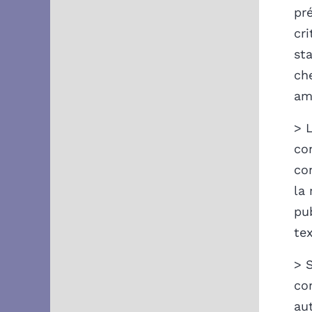
pr
cri
st
che
ama
> L
co
con
la
pu
tex
> S
co
aut