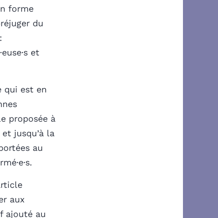
en forme
préjuger du
:
·euse·s et
e qui est en
nnes
cle proposée à
et jusqu’à la
portées au
rmé·e·s.
rticle
er aux
if ajouté au