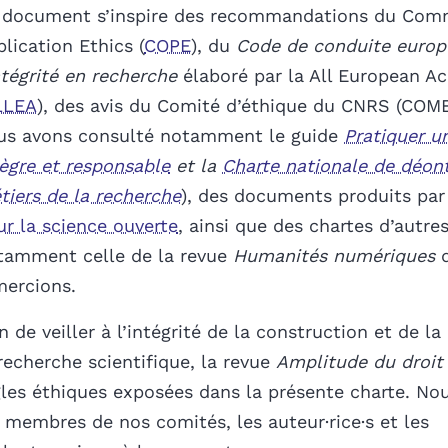
 document s’inspire des recommandations du Com
lication Ethics (
COPE
), du
Code de conduite europ
ntégrité en recherche
élaboré par la All European A
LLEA
), des avis du Comité d’éthique du CNRS (COM
us avons consulté notamment le guide
Pratiquer u
tègre et responsable
et la
Charte nationale de déon
tiers de la recherche
), des documents produits par
ur la science ouverte
, ainsi que des chartes d’autre
tamment celle de la revue
Humanités numériques
q
mercions.
n de veiller à l’intégrité de la construction et de la
recherche scientifique, la revue
Amplitude du droit
gles éthiques exposées dans la présente charte. N
s membres de nos comités, les auteur·rice·s et les