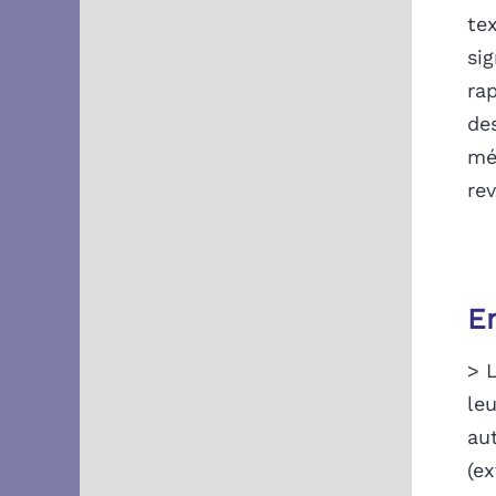
te
sig
rap
des
mé
rev
E
> L
leu
au
(ex