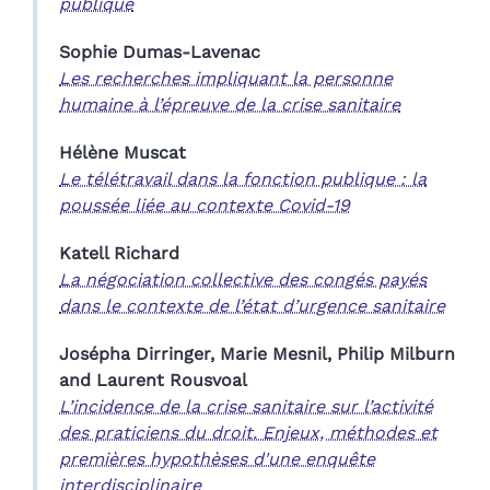
publique
Sophie
Dumas-Lavenac
Les recherches impliquant la personne
humaine à l’épreuve de la crise sanitaire
Hélène
Muscat
Le télétravail dans la fonction publique : la
poussée liée au contexte Covid-19
Katell
Richard
La négociation collective des congés payés
dans le contexte de l’état d’urgence sanitaire
Josépha
Dirringer
,
Marie
Mesnil
,
Philip
Milburn
and
Laurent
Rousvoal
L’incidence de la crise sanitaire sur l’activité
des praticiens du droit. Enjeux, méthodes et
premières hypothèses d'une enquête
interdisciplinaire