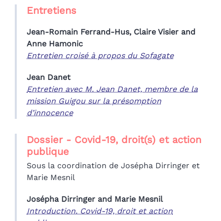
Entretiens
Jean-Romain
Ferrand-Hus
,
Claire
Visier
and
Anne
Hamonic
Entretien croisé à propos du Sofagate
Jean
Danet
Entretien avec M. Jean Danet, membre de la
mission Guigou sur la présomption
d’innocence
Dossier - Covid-19, droit(s) et action
publique
Sous la coordination de Josépha Dirringer et
Marie Mesnil
Josépha
Dirringer
and
Marie
Mesnil
Introduction. Covid-19, droit et action