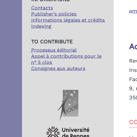
Contacts
am
Publisher’s policies
Informations légales et crédits
Indexing
TO CONTRIBUTE
A
Processus éditorial
Appel à contributions pour le
Re
n° 5 clos
Consignes aux auteurs
Ins
Fac
9,
PARTENAIRES
35
CO