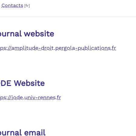
Contacts
ournal website
tps://amplitude-droit.pergola-publications.fr
ODE Website
ps://iode.univ-rennes.fr
ournal email