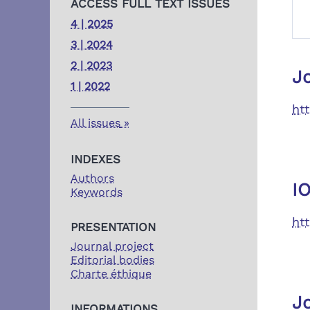
ACCESS FULL TEXT ISSUES
4 | 2025
3 | 2024
2 | 2023
J
1 | 2022
ht
All issues
INDEXES
Authors
I
Keywords
htt
PRESENTATION
Journal project
Editorial bodies
Charte éthique
J
INFORMATIONS