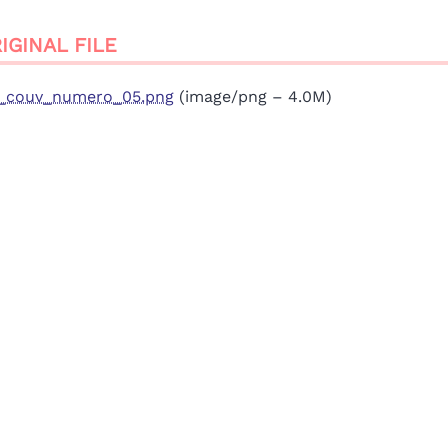
IGINAL FILE
_couv_numero_05.png
(image/png – 4.0M)